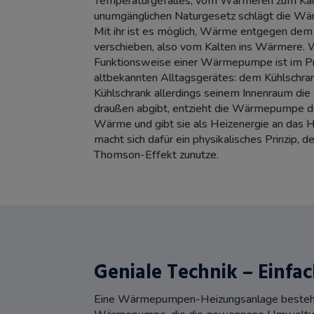
Temperaturgefälles, vom Wärmeren zum Käl
unumgänglichen Naturgesetz schlägt die W
Mit ihr ist es möglich, Wärme entgegen dem
verschieben, also vom Kalten ins Wärmere. 
Funktionsweise einer Wärmepumpe ist im Prin
altbekannten Alltagsgerätes: dem Kühlschra
Kühlschrank allerdings seinem Innenraum di
draußen abgibt, entzieht die Wärmepumpe 
Wärme und gibt sie als Heizenergie an da
macht sich dafür ein physikalisches Prinzip, 
Thomson-Effekt zunutze.
Geniale Technik – Einfac
Eine Wärmepumpen-Heizungsanlage besteht au