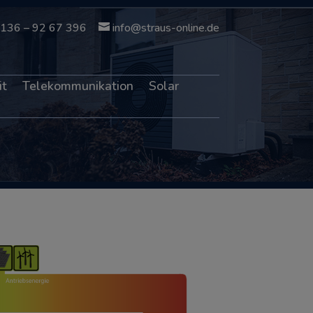
136 – 92 67 396
info@straus-online.de
it
Telekommunikation
Solar