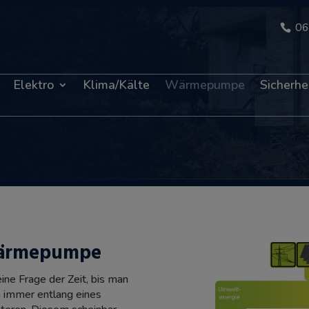
06
Elektro
Klima/Kälte
Wärmepumpe
Sicherhe
Wärmepumpe
eine Frage der Zeit, bis man
h immer entlang eines