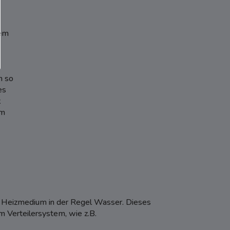
nem
m so
es
k
um
ls Heizmedium in der Regel Wasser. Dieses
m Verteilersystem, wie z.B.