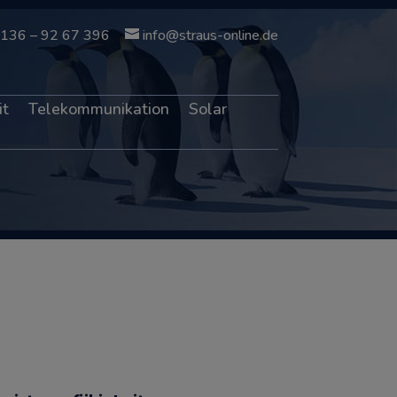
136 – 92 67 396
info@straus-online.de
it
Telekommunikation
Solar