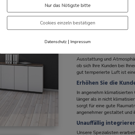
Nur das Nötigste bitte
Klima gewerbl
Cookies einzeln bestätigen
Ladengeschäft
|
Datenschutz
Impressum
Gutes Klima in Ihrem
Ausstattung und Atmosphär
ob sich Ihre Kunden bei Ihn
gut temperierte Luft ist ei
Erhöhen Sie die Kund
In angenehm klimatisierten
länger als in nicht klimati
sorgt für eine gute Rauma
angenehmer gestaltet und i
Unauffällig integriere
Unsere Spezialisten erarbe