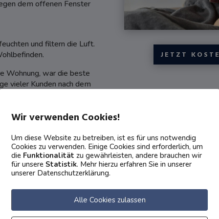
 wegen dem offenen Fenster
uchten und filtern die Luft.
Wohlbefinden.
JETZT KOST
ere Wohnung, war die beste
sage vieler Kunden nach dem
tmodus mit 19 dB und sind
Wir verwenden Cookies!
t Schlafzimmertauglich.
Um diese Website zu betreiben, ist es für uns notwendig
ln nur zart vor sich hin.
Cookies zu verwenden. Einige Cookies sind erforderlich, um
die
Funktionalität
zu gewährleisten, andere brauchen wir
für unsere
Statistik
. Mehr hierzu erfahren Sie in unserer
unserer Datenschutzerklärung.
Alle Cookies zulassen