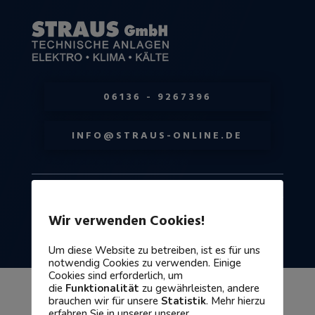
06136 - 9267396
INFO@STRAUS-ONLINE.DE
Wir verwenden Cookies!
Fördermassnahmen
Um diese Website zu betreiben, ist es für uns
notwendig Cookies zu verwenden. Einige
Cookies sind erforderlich, um
die
Funktionalität
zu gewährleisten, andere
brauchen wir für unsere
Statistik
. Mehr hierzu
erfahren Sie in unserer unserer