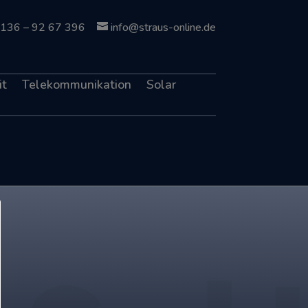
136 – 92 67 396
info@straus-online.de
it
Telekommunikation
Solar